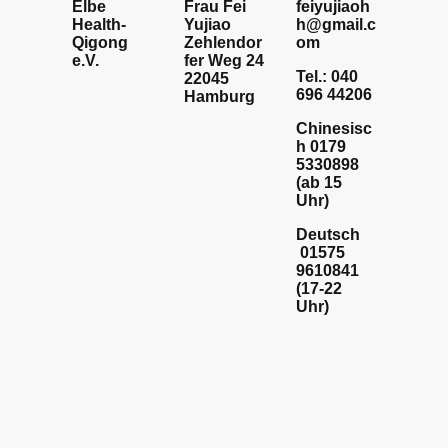
Elbe
Frau Fei
feiyujiaoh
Health-
Yujiao
h@gmail.c
Qigong
Zehlendor
om
e.V.
fer Weg 24
Tel.: 040
22045
696 44206
Hamburg
Chinesisc
h 0179
5330898
(ab 15
Uhr)
Deutsch
01575
9610841
(17-22
Uhr)