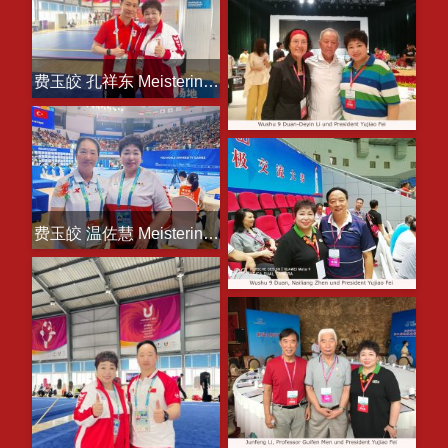
费玉皎 孔祥东 Meisterin Fei und Xiangdong Kong
费玉皎 温佐慧 Meisterin Fei und Zuohui Wen